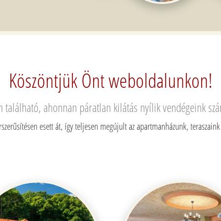
Köszöntjük Önt weboldalunkon!
n található, ahonnan páratlan kilátás nyílik vendégeink s
rszerűsítésen esett át, így teljesen megújult az apartmanházunk, teraszain