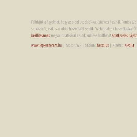
Felhívjuk a figyelmet, hogy az oldal „cookie”-kat (sütiket) használ. Fontos a
szokásairól, csak is az oldal használatát segítik. Weboldalunk használatával
beállításainak
megváltoztatásával a sütik küldése letiltható!
Adatkezelési tájék
www.lepkeetterem.hu
| Motor: WP | Sablon:
Netstilus
| Kinézet:
K@tilla
|