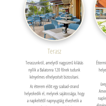
Terasz
Teraszunkról, amelyről nagyszerű kilátás
Étterm
nyílik a Balatonra 120 főnek tudunk
helye
kényelmes elhelyezését biztosítani.
üve
Az étterem előtt egy szabad-strand
Amen
helyezkedik el, melynek sajátossága, hogy
naple
a napkeltétől napnyugtáig élvezhetik a
élmény