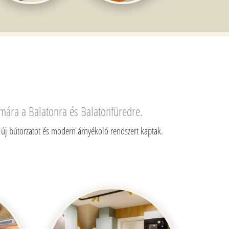
zámára a Balatonra és Balatonfüredre.
k új bútorzatot és modern árnyékoló rendszert kaptak.