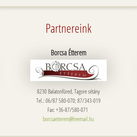
Partnereink
Borcsa Étterem
8230 Balatonfüred, Tagore sétány
Tel.: 06/87 580-070; 87/343-019
Fax: +36-87/580-071
borcsaetterem@freemail.hu