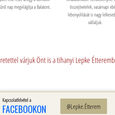
tűnő nap megvilágítja a Balatont.
összejövetelek, vasárnapi eb
lebonyolítását is nagy lelkese
vállaljuk.
retettel várjuk Önt is a tihanyi Lepke Étterem
Kapcsolatfelvétel a
@Lepke.Étterem
FACEBOOKON