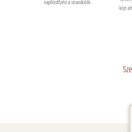
napfürdőzést a strandolók.
közt el
Sze