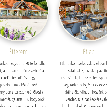
Étterem
Étlap
ünkben egyszerre 70 fő foglalhat
Étlapunkon széles választékban 
t, ahonnan szintén élvezhető a
salátatálak, pizzák, spagetti
csodálatos kilátás, nagy
frissensültek, fitnesz ételek, speci
gablakainknak köszönhetően.
vegetáriánus fogások és dessz
nyiben a teraszunkról élvezi a
találhatók. Minden hozzánk b
mentét, garantáljuk, hogy örök
vendég, találhat kedvére val
ben lesz része ahogy a dombok
kínálatunkból. Rendezvények, c