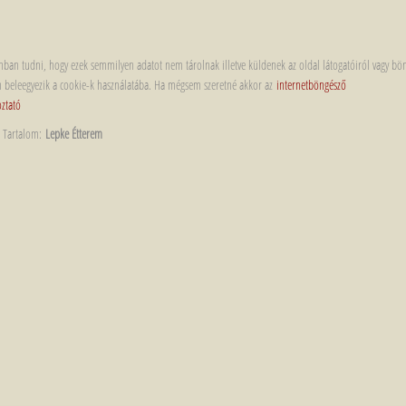
zonban tudni, hogy ezek semmilyen adatot nem tárolnak illetve küldenek az oldal látogatóiról vagy bö
 Ön beleegyezik a cookie-k használatába. Ha mégsem szeretné akkor az
internetböngésző
oztató
 Tartalom:
Lepke Étterem