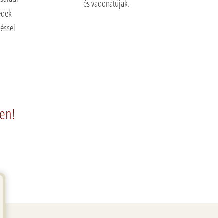
és vadonatújak.
édek
déssel
ben!