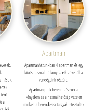
Apartman
levesek,
Apartmanházunkban 4 apartman és egy
k,
közös használatú konyha étkezővel áll a
alitások,
vendégeink részére.
ertek
Apartmanjaink berendezésekor a
etérő
kényelem és a használhatóság vezetett
ót a
minket, a berendezési tárgyak letisztultak
saládi